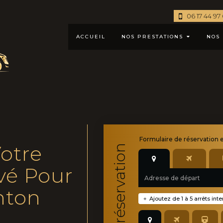
06 17 44 97
ACCUEIL
NOS PRESTATIONS
NOS 
Formulaire de
réservation 
otre
Moteur de réservation
vé Pour
nton
Ajoutez de 1 à 5 arrêts int
+