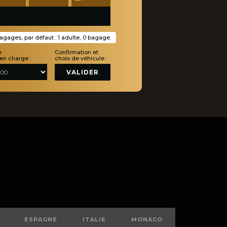
gages, par défaut : 1 adulte, 0 bagage.
e
Confirmation et
 en charge :
choix de véhicule :
VALIDER
ESPAGNE
ITALIE
MONACO