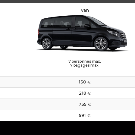
Van
7
personnes max.
7
bagages max.
130
€
218
€
735
€
591
€