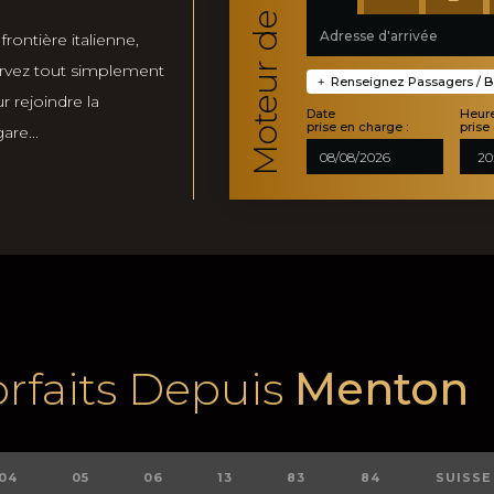
frontière italienne,
ervez tout simplement
Renseignez Passagers / Ba
+
 rejoindre la
Date
Heur
prise en charge :
prise
re...
rfaits Depuis
Menton
04
05
06
13
83
84
SUISSE