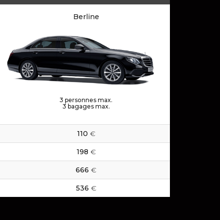
Berline
3
personnes max.
3
bagages max.
110
€
198
€
666
€
536
€