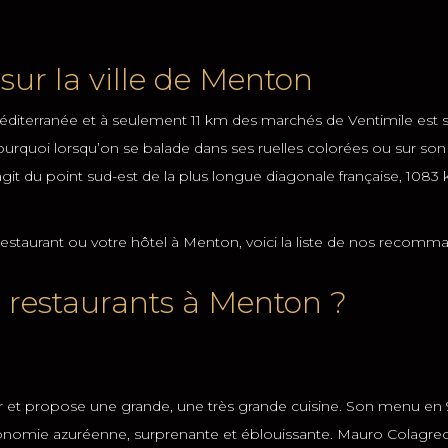
sur la ville de Menton
a méditerranée et à seulement 11 km des marchés de Ventimile est
rquoi lorsqu’on se balade dans ses ruelles colorées ou sur son v
it du point sud-est de la plus longue diagonale française, 1083 km
restaurant ou votre hôtel à Menton, voici la liste de nos recomma
s restaurants à Menton ?
 mer et propose une grande, une très grande cuisine. Son menu en
ronomie azuréenne, surprenante et éblouissante. Mauro Colagre