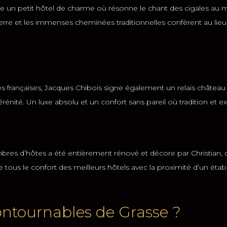
e un petit hôtel de charme où résonne le chant des cigales au mil
e et les immenses cheminées traditionnelles confèrent au lieu u
es françaises, Jacques Chibois signe également un relais château d
érénité. Un luxe absolu et un confort sans pareil où tradition et 
es d’hôtes a été entièrement rénové et décore par Christian, qui
ve tous le confort des meilleurs hôtels avec la proximité d’un étab
contournables de Grasse ?