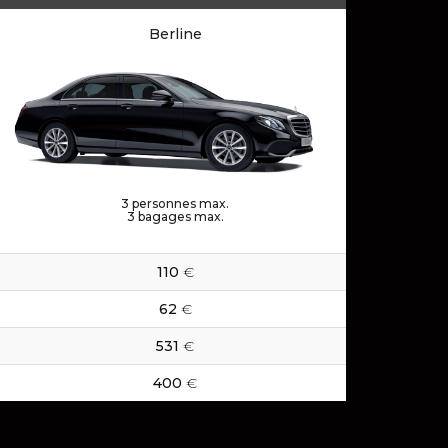
Berline
3
personnes max.
3
bagages max.
110
€
62
€
531
€
400
€