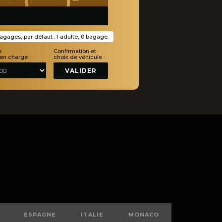
gages, par défaut : 1 adulte, 0 bagage.
e
Confirmation et
 en charge :
choix de véhicule :
VALIDER
ESPAGNE
ITALIE
MONACO