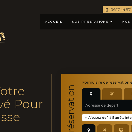
06 17 44 97
ACCUEIL
NOS PRESTATIONS
NOS 
Formulaire de
réservation 
otre
Moteur de réservation
vé Pour
asse
Ajoutez de 1 à 5 arrêts int
+