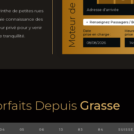
rinthe de petites rues
aie connaissance des
Renseignez Passagers / Ba
+
ur privé pour y venir
Date
Heur
prise en charge :
prise
tranquillité.
rfaits Depuis
Grasse
04
05
06
13
83
84
SUISSE