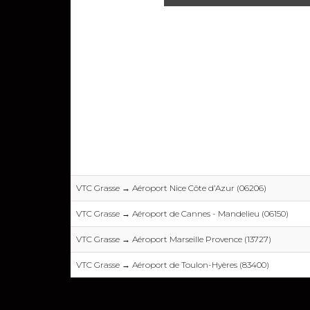
VTC Grasse → Aéroport Nice Côte d’Azur (06206)
VTC Grasse → Aéroport de Cannes - Mandelieu (06150)
VTC Grasse → Aéroport Marseille Provence (13727)
VTC Grasse → Aéroport de Toulon-Hyères (83400)